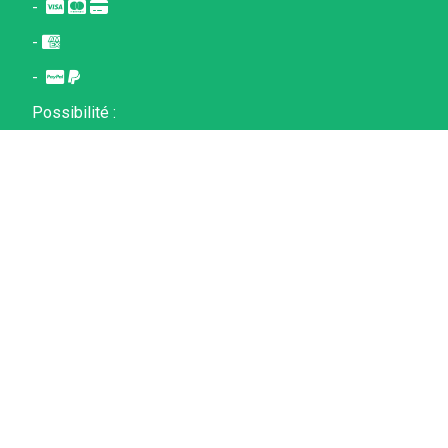
-



-

-


Possibilité :
- Virement
- Chèque
Mentions Légales
Conditions générales de vente
Politique de confidentialité
Mon Compte
Créer un site internet