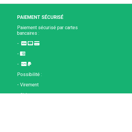
PAIEMENT SÉCURISÉ
Paiement sécurisé par
cartes
bancaires :
-



-

-


Possibilité :
- Virement
- Chèque