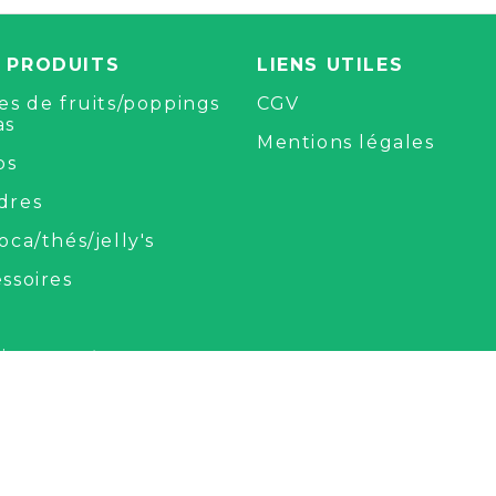
 PRODUITS
LIENS UTILES
es de fruits/poppings
CGV
as
Mentions légales
ps
dres
oca/thés/jelly's
ssoires
aison
:
Frais de port
rts pour toute
mande supérieure à
 HT ! * voir cgv
AISON RAPIDE 48/72H