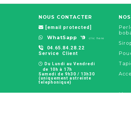
NOUS CONTACTER
NOS
[email protected]
Perl

bob
WhatSapp


clic here
Siro
04.65.84.28.22

Service Client
Pou
Tapi
Du Lundi au Vendredi

de 10h à 17h
Acce
Samedi de 9h30 / 13h30
(uniquement astreinte
telephonique)
Livr
offe
com
500€
LIVR