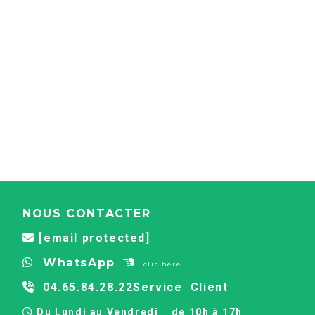
NOUS CONTACTER
[email protected]

WhatsApp


clic here
04.65.84.28.22
Service Client

Du Lundi au Vendredi
de 10h à 17h
